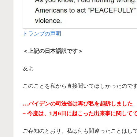
トランプの声明
＜上記の日本語訳です＞
友よ
このことを私から直接聞いてほしかったので
…バイデンの司法省は再び私を起訴しました
– 今度は、1月6日に起こった出来事に関して
ご存知のとおり、私は何も間違ったことはし