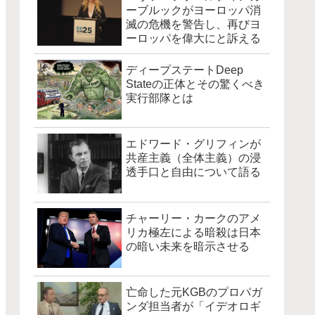
ーブルックがヨーロッパ消
滅の危機を警告し、再びヨ
ーロッパを偉大にと訴える
ディープステートDeep
Stateの正体とその驚くべき
実行部隊とは
エドワード・グリフィンが
共産主義（全体主義）の浸
透手口と自由について語る
チャーリー・カークのアメ
リカ極左による暗殺は日本
の暗い未来を暗示させる
亡命した元KGBのプロパガ
ンダ担当者が「イデオロギ