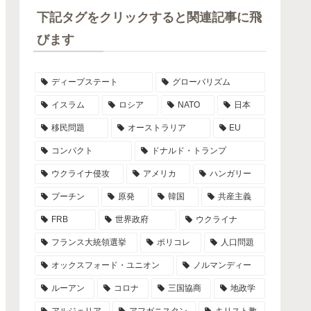
下記タグをクリックすると関連記事に飛
びます
ディープステート
グローバリズム
イスラム
ロシア
NATO
日本
移民問題
オーストラリア
EU
コンパクト
ドナルド・トランプ
ウクライナ侵攻
アメリカ
ハンガリー
プーチン
原発
韓国
共産主義
FRB
世界政府
ウクライナ
フランス大統領選挙
ポリコレ
人口問題
オックスフォード・ユニオン
ノルマンディー
ルーアン
コロナ
三国協商
地政学
アルジェリア
アフガニスタン
キリスト教