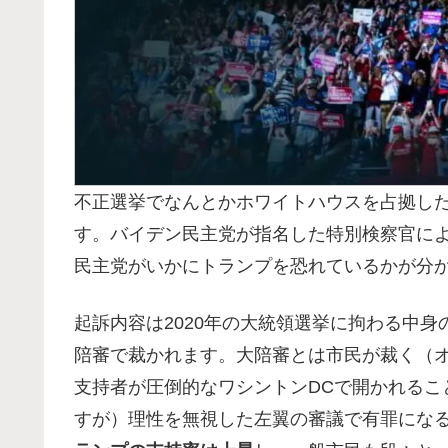
不正選挙でなんとかホワイトハウスを占拠し
す。バイデン民主党が指名した特別検察官に
民主党がいかにトランプを恐れているかが分
起訴内容は2020年の大統領選挙に拘わる中
陪審で裁かれます。大陪審とは市民が裁く（
支持者が圧倒的なワシントンDCで開かれるこ
すが）理性を無視した左翼の審議で有罪にな