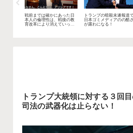
戦前までは確かにあった日
トランプの暗殺未遂報道
１期目の
本人の倫理性は、戦後の教
日本ゴミメディアのの酷
それはワ
育改革により消えていって
が露わになる！
るエスタ
しまうのか？
争を国民に
トランプ大統領に対する３回目
司法の武器化は止らない！