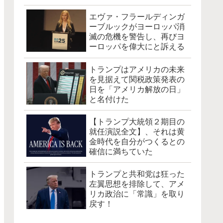
エヴァ・フラールディンガ
ーブルックがヨーロッパ消
滅の危機を警告し、再びヨ
ーロッパを偉大にと訴える
トランプはアメリカの未来
を見据えて関税政策発表の
日を「アメリカ解放の日」
と名付けた
【トランプ大統領２期目の
就任演説全文】、それは黄
金時代を自分がつくるとの
確信に満ちていた
トランプと共和党は狂った
左翼思想を排除して、アメ
リカ政治に「常識」を取り
戻す！