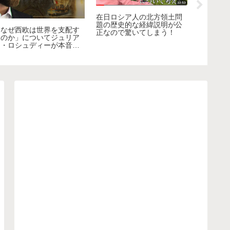
在日ロシア人の北方領土問
題の歴史的な経緯説明が公
「なぜ西欧は世界を支配す
極左州カ
正なので驚いてしまう！
るのか」についてジュリア
民が保守
ン・ロシュディーが本音を
して驚く
語る