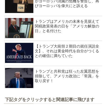
がヨーロッパ消滅の危機を警告し、再
びヨーロッパを偉大にと訴える
トランプはアメリカの未来を見据えて
関税政策発表の日を「アメリカ解放の
日」と名付けた
【トランプ大統領２期目の就任演説全
文】、それは黄金時代を自分がつくる
との確信に満ちていた
トランプと共和党は狂った左翼思想を
排除して、アメリカ政治に「常識」を
取り戻す！
下記タグをクリックすると関連記事に飛びます