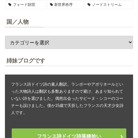
フォード財団
新世界秩序
ノードストリーム
国／人物
姉妹ブログです
フランス詩ドイツ詩の素人翻訳。ランボーやアポリネールとい
った大物詩人は翻訳も多数ありますので避け、あまり知られて
いない詩を選びました。偶然出会ったサビーヌ・シコーのコー
ナーも設けました。僅か15歳で夭折したフランスの天才少女詩
人です。
フランス詩ドイツ詩落穂拾い