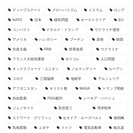
ディープステート
グローバリズム
イスラム
ロシア
NATO
日本
移民問題
オーストラリア
EU
コンパクト
ドナルド・トランプ
ウクライナ侵攻
アメリカ
ハンガリー
プーチン
原発
韓国
共産主義
FRB
世界政府
ウクライナ
フランス大統領選挙
ポリコレ
人口問題
オックスフォード・ユニオン
ノルマンディー
ルーアン
コロナ
三国協商
地政学
アルジェリア
アフガニスタン
キリスト教
MAGA
トランプ関税
自由貿易
FISA裁判
シーモア・ハーシュ
ジェノサイド
安倍晋三
湾岸戦争
エドワード・グリフィン
セオドア・ルーズベルト
核戦略
気候変動
ユダヤ
ドイツ
電気自動車
核兵器