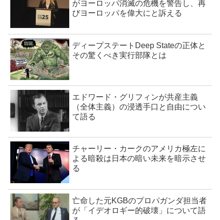
がヨーロッパ消滅の危機を警告し、再
びヨーロッパを偉大にと訴える
ディープステートDeep Stateの正体と
その驚くべき実行部隊とは
エドワード・グリフィンが共産主義
（全体主義）の浸透手口と自由につい
て語る
チャーリー・カークのアメリカ極左に
よる暗殺は日本の暗い未来を暗示させ
る
亡命した元KGBのプロパガンダ担当者
が「イデオロギー的破壊」について語