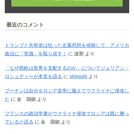
最近のコメント
トランプと共和党は狂った左翼思想を排除して、アメリカ
政治に「常識」を取り戻す！
に
波那
より
「なぜ西欧は世界を支配するのか」についてジュリアン・
ロシュディーが本音を語る
に
shinoshi
より
プーチンは自分をロシア皇帝に擬えてウクライナに侵攻し
た
に
金 国鎮
より
フランスの政治学者がウクライナ侵攻でロシアは既に勝っ
ていると語る
に
金 国鎮
より