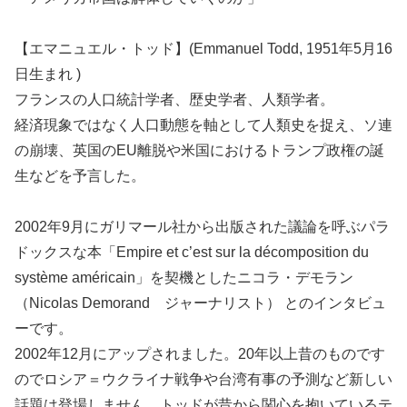
【エマニュエル・トッド】(Emmanuel Todd, 1951年5月16
日生まれ )
フランスの人口統計学者、歴史学者、人類学者。
経済現象ではなく人口動態を軸として人類史を捉え、ソ連
の崩壊、英国のEU離脱や米国におけるトランプ政権の誕
生などを予言した。
2002年9月にガリマール社から出版された議論を呼ぶパラ
ドックスな本「Empire et c’est sur la décomposition du
système américain」を契機としたニコラ・デモラン
（
Nicolas Demorand ジャーナリスト
）
とのインタビュ
ーです。
2002
年
12
月にアップされました。
20
年以上昔のものです
のでロシア＝ウクライナ戦争や台湾有事の予測など新しい
話題は登場しません。トッドが昔から関心を抱いているテ