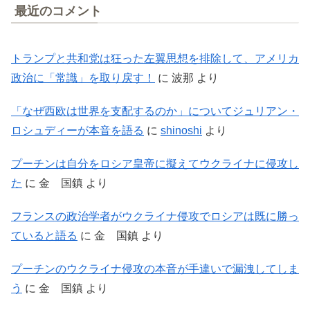
最近のコメント
トランプと共和党は狂った左翼思想を排除して、アメリカ
政治に「常識」を取り戻す！
に
波那
より
「なぜ西欧は世界を支配するのか」についてジュリアン・
ロシュディーが本音を語る
に
shinoshi
より
プーチンは自分をロシア皇帝に擬えてウクライナに侵攻し
た
に
金 国鎮
より
フランスの政治学者がウクライナ侵攻でロシアは既に勝っ
ていると語る
に
金 国鎮
より
プーチンのウクライナ侵攻の本音が手違いで漏洩してしま
う
に
金 国鎮
より