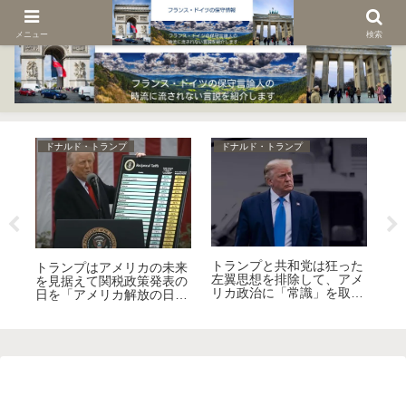
メニュー
検索
ドナルド・トランプ
ドナルド・トランプ
ド
トランプと共和党は狂った
ガ
トランプはアメリカの未来
ト
左翼思想を排除して、アメ
消
を見据えて関税政策発表の
ィ
リカ政治に「常識」を取り
ヨ
日を「アメリカ解放の日」
か
戻す！
る
と名付けた