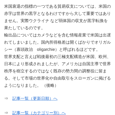
米国衰退の指標の一つである貿易収支については、米国の
赤字は世界の黒字となるわけですから大して重要ではあり
ません。実際ウクライナ
など弱体国の収支が黒字転換を
果たしているのです。
輸出品についてはカメラなどを含む情報産業で米国は出遅
れてしまいました。国内所得格差は開くばかりでオリガル
シー（寡頭政治
oligarchie
）と呼ばれるほどです。
世界支配と言えば戦後最初の三極支配構造が米国、欧州、
日本により形成されましたが、アメリカは自国主導で世界
秩序を樹立するのではなく既存の勢力間の調整役に留ま
る。そして市場の世界化や自由取引をスローガンに掲げる
ようになりました。
（後略）
⇒
記事一覧（更新日順）へ
⇒
記事一覧（カテゴリー別）へ