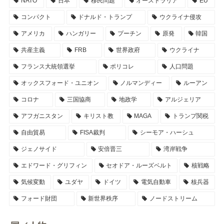
NATO
日本
移民問題
オーストラリア
EU
コンパクト
ドナルド・トランプ
ウクライナ侵攻
アメリカ
ハンガリー
プーチン
原発
韓国
共産主義
FRB
世界政府
ウクライナ
フランス大統領選挙
ポリコレ
人口問題
オックスフォード・ユニオン
ノルマンディー
ルーアン
コロナ
三国協商
地政学
アルジェリア
アフガニスタン
キリスト教
MAGA
トランプ関税
自由貿易
FISA裁判
シーモア・ハーシュ
ジェノサイド
安倍晋三
湾岸戦争
エドワード・グリフィン
セオドア・ルーズベルト
核戦略
気候変動
ユダヤ
ドイツ
電気自動車
核兵器
フォード財団
新世界秩序
ノードストリーム