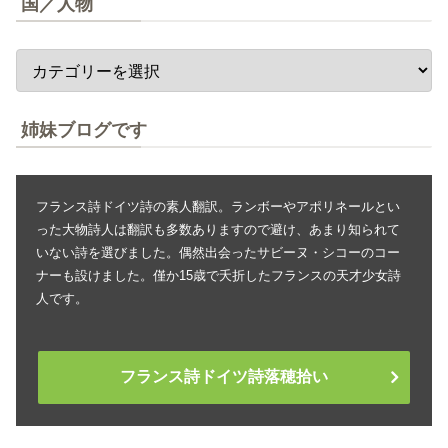
国／人物
姉妹ブログです
フランス詩ドイツ詩の素人翻訳。ランボーやアポリネールとい
った大物詩人は翻訳も多数ありますので避け、あまり知られて
いない詩を選びました。偶然出会ったサビーヌ・シコーのコー
ナーも設けました。僅か15歳で夭折したフランスの天才少女詩
人です。
フランス詩ドイツ詩落穂拾い