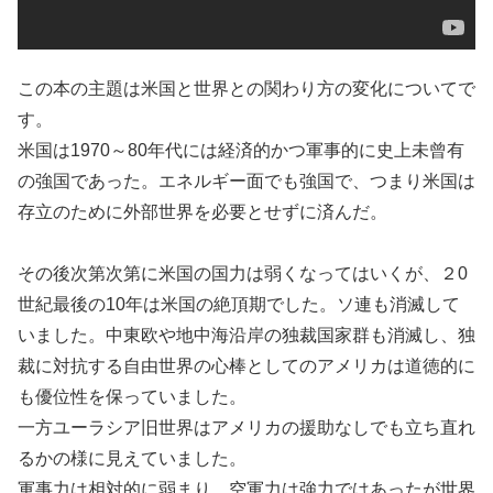
この本の主題は米国と世界との関わり方の変化についてで
す。
米国は
1970
～
80
年代には経済的かつ軍事的に史上未曾有
の強国であった。エネルギー面でも強国で、つまり米国は
存立のために外部世界を必要とせずに済んだ。
その後次第次第に米国の国力は弱くなってはいくが、２
0
世紀最後の
10
年は米国の絶頂期でした。ソ連も消滅して
いました。中東欧や地中海沿岸の独裁国家群も消滅し、独
裁に対抗する自由世界の心棒としてのアメリカは道徳的に
も優位性を保っていました。
一方ユーラシア旧世界はアメリカの援助なしでも立ち直れ
るかの様に見えていました。
軍事力は相対的に弱まり、空軍力は強力ではあったが世界