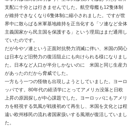
支配に十分とは行きませんでした。航空母艦も
12
隻体制
が維持できなくなり
6
隻体制に縮小されました。ですが世
界中に散らばる米軍基地維持を正当化する「ソ連など全体
主義国家から民主国を保護する」という理屈はまだ通用し
ていたのです。
だが今やソ連という正面対抗勢力消滅に伴い、米国の関心
は日本など旧勢力の復活阻止にも向けられる様になりまし
た。日本など人口が半分しかないのに 米国と同じ生産力
があったのだから脅威でした。
一方もう一つの怪物も出現しようとしていました。ヨーロ
ッパです。
80
年代の経済学にとってアメリカ没落と日欧
上昇の原因探しが中心課題でした。ヨーロッパにもアメリ
カを軽視する気風が戦後初めて再生し、米国を文化とは程
遠い欧州移民の流れ者国家扱いする風潮が復活していまし
た。