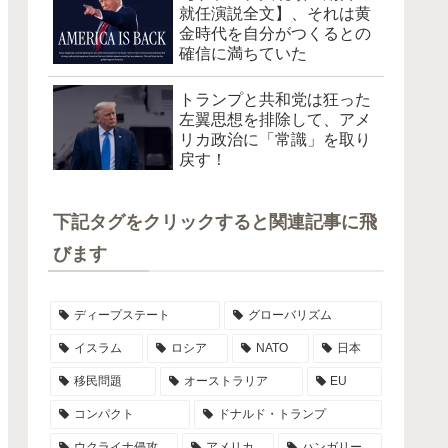
就任演説全文】、それは黄
金時代を自分がつくるとの
確信に満ちていた
トランプと共和党は狂った
左翼思想を排除して、アメ
リカ政治に「常識」を取り
戻す！
下記タグをクリックすると関連記事に飛
びます
ディープステート
グローバリズム
イスラム
ロシア
NATO
日本
移民問題
オーストラリア
EU
コンパクト
ドナルド・トランプ
ウクライナ侵攻
アメリカ
ハンガリー