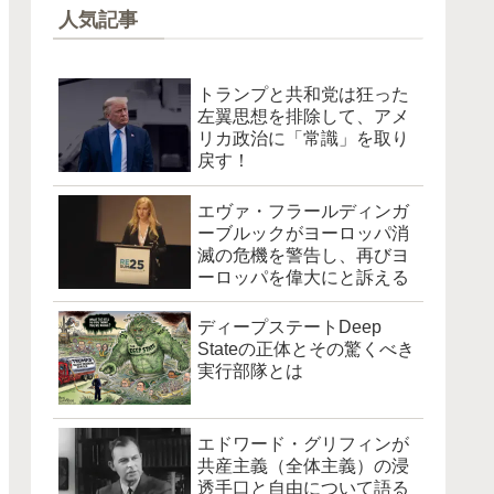
人気記事
トランプと共和党は狂った
左翼思想を排除して、アメ
リカ政治に「常識」を取り
戻す！
エヴァ・フラールディンガ
ーブルックがヨーロッパ消
滅の危機を警告し、再びヨ
ーロッパを偉大にと訴える
ディープステートDeep
Stateの正体とその驚くべき
実行部隊とは
エドワード・グリフィンが
共産主義（全体主義）の浸
透手口と自由について語る