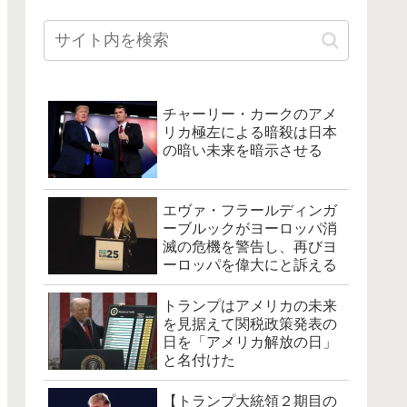
チャーリー・カークのアメ
リカ極左による暗殺は日本
の暗い未来を暗示させる
エヴァ・フラールディンガ
ーブルックがヨーロッパ消
滅の危機を警告し、再びヨ
ーロッパを偉大にと訴える
トランプはアメリカの未来
を見据えて関税政策発表の
日を「アメリカ解放の日」
と名付けた
【トランプ大統領２期目の