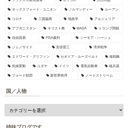
オックスフォード・ユニオン
ノルマンディー
ルーアン
コロナ
三国協商
地政学
アルジェリア
アフガニスタン
キリスト教
MAGA
トランプ関税
自由貿易
FISA裁判
シーモア・ハーシュ
ジェノサイド
安倍晋三
湾岸戦争
エドワード・グリフィン
セオドア・ルーズベルト
核戦略
気候変動
ユダヤ
ドイツ
電気自動車
核兵器
フォード財団
新世界秩序
ノードストリーム
国／人物
姉妹ブログです