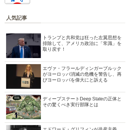
人気記事
トランプと共和党は狂った左翼思想を
排除して、アメリカ政治に「常識」を
取り戻す！
エヴァ・フラールディンガーブルック
がヨーロッパ消滅の危機を警告し、再
びヨーロッパを偉大にと訴える
ディープステートDeep Stateの正体と
その驚くべき実行部隊とは
エドワード・グリフィンが共産主義