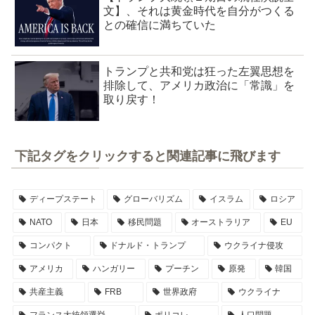
文】、それは黄金時代を自分がつくる
との確信に満ちていた
トランプと共和党は狂った左翼思想を
排除して、アメリカ政治に「常識」を
取り戻す！
下記タグをクリックすると関連記事に飛びます
ディープステート
グローバリズム
イスラム
ロシア
NATO
日本
移民問題
オーストラリア
EU
コンパクト
ドナルド・トランプ
ウクライナ侵攻
アメリカ
ハンガリー
プーチン
原発
韓国
共産主義
FRB
世界政府
ウクライナ
フランス大統領選挙
ポリコレ
人口問題