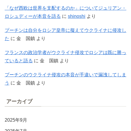
「なぜ西欧は世界を支配するのか」についてジュリアン・
ロシュディーが本音を語る
に
shinoshi
より
プーチンは自分をロシア皇帝に擬えてウクライナに侵攻し
た
に
金 国鎮
より
フランスの政治学者がウクライナ侵攻でロシアは既に勝っ
ていると語る
に
金 国鎮
より
プーチンのウクライナ侵攻の本音が手違いで漏洩してしま
う
に
金 国鎮
より
アーカイブ
2025年9月