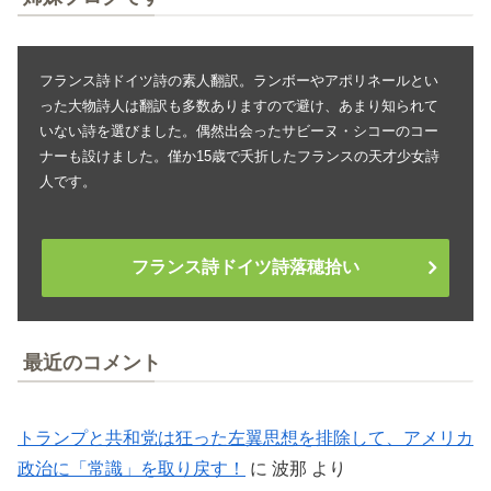
フランス詩ドイツ詩の素人翻訳。ランボーやアポリネールとい
った大物詩人は翻訳も多数ありますので避け、あまり知られて
いない詩を選びました。偶然出会ったサビーヌ・シコーのコー
ナーも設けました。僅か15歳で夭折したフランスの天才少女詩
人です。
フランス詩ドイツ詩落穂拾い
最近のコメント
トランプと共和党は狂った左翼思想を排除して、アメリカ
政治に「常識」を取り戻す！
に
波那
より