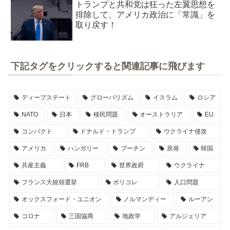
トランプと共和党は狂った左翼思想を
排除して、アメリカ政治に「常識」を
取り戻す！
下記タグをクリックすると関連記事に飛びます
ディープステート
グローバリズム
イスラム
ロシア
NATO
日本
移民問題
オーストラリア
EU
コンパクト
ドナルド・トランプ
ウクライナ侵攻
アメリカ
ハンガリー
プーチン
原発
韓国
共産主義
FRB
世界政府
ウクライナ
フランス大統領選挙
ポリコレ
人口問題
オックスフォード・ユニオン
ノルマンディー
ルーアン
コロナ
三国協商
地政学
アルジェリア