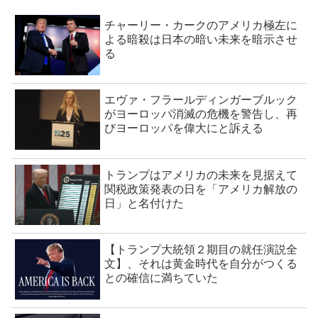
チャーリー・カークのアメリカ極左に
よる暗殺は日本の暗い未来を暗示させ
る
エヴァ・フラールディンガーブルック
がヨーロッパ消滅の危機を警告し、再
びヨーロッパを偉大にと訴える
トランプはアメリカの未来を見据えて
関税政策発表の日を「アメリカ解放の
日」と名付けた
【トランプ大統領２期目の就任演説全
文】、それは黄金時代を自分がつくる
との確信に満ちていた