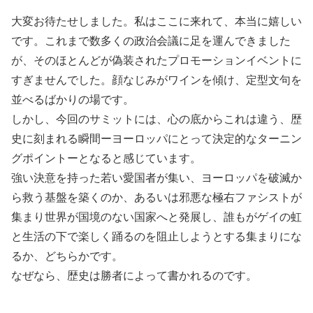
大変お待たせしました。私はここに来れて、本当に嬉しい
です。これまで数多くの政治会議に足を運んできました
が、そのほとんどが偽装されたプロモーションイベントに
すぎませんでした。顔なじみがワインを傾け、定型文句を
並べるばかりの場です。
しかし、今回のサミットには、心の底からこれは違う、歴
史に刻まれる瞬間ーヨーロッパにとって決定的なターニン
グポイントーとなると感じています。
強い決意を持った若い愛国者が集い、ヨーロッパを破滅か
ら救う基盤を築くのか、あるいは邪悪な極右ファシストが
集まり世界が国境のない国家へと発展し、誰もがゲイの虹
と生活の下で楽しく踊るのを阻止しようとする集まりにな
るか、どちらかです。
なぜなら、歴史は勝者によって書かれるのです。