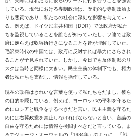
が、実際には私たちに彼らのゲームに付き合うことを強要
している。現代における専制政治は、歴史的な専制政治よ
りも悪質であり、私たちの社会に深刻な影響を与えてい
る。例えば、ドイツ民主共和国（DDR）では政府が私た
ちを監視していることを誰もが知っていたし、ソ連では政
府に逆らえば収容所行きになることを皆が理解していた。
毛沢東時代の中国では、政府に反対すれば暴力にさらされ
ることが予見されていた。しかし、今日でも反体制派のリ
スクは当時と同様に大きい。民主主義の体制下でも、権力
者は私たちを支配し、情報を操作している。
現在の政権はきれいな言葉を使って私たちをだまし、彼ら
の目的を隠している。例えば、ヨーロッパの平和を守るた
めにロシアと戦争をするべきだと言い、民主主義を守るた
めには右翼政党を禁止しなければならないと言い、言論の
自由を守るためには情報を検閲すべきだと言っている。ま
るでジョージ・オーウェルの『1984年』のように、「戦