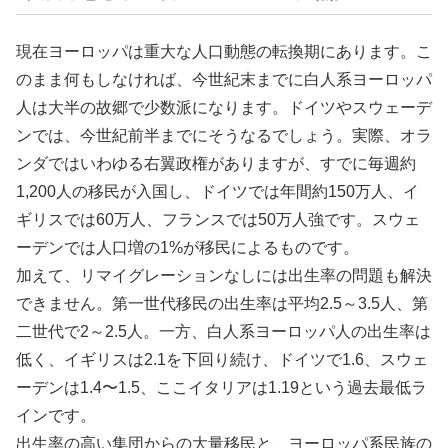
現在ヨーロッパは重大な人口動態の転換期にあります。こ
のまま何もしなければ、今世紀末までに白人系ヨーロッパ
人は大半の故郷で少数派になります。ドイツやスウェーデ
ンでは、今世紀前半までにそうなるでしょう。実際、オラ
ンダではいわゆる右翼政権がありますが、すでに毎週約
1,200人の移民が入国し、ドイツでは年間約150万人、イ
ギリスでは60万人、フランスでは50万人強です。スウェ
ーデンでは人口増の1%が移民によるものです。
加えて、リマイグレーションなしには出生率の問題も解決
できません。第一世代移民の出生率は平均2.5～3.5人、第
二世代で2～2.5人。一方、白人系ヨーロッパ人の出生率は
低く、イギリスは2.1を下回り続け、ドイツで1.6、スウェ
ーデンは1.4〜1.5、ここイタリアは1.19という過去最低ラ
インです。
出生率の高い集団からの大量移民と、ヨーロッパ系民族の