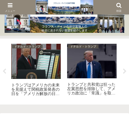
メニュー
検索
ドナルド・トランプ
ドナルド・トランプ
ド
トランプと共和党は狂った
ガ
トランプはアメリカの未来
ト
左翼思想を排除して、アメ
消
を見据えて関税政策発表の
ィ
リカ政治に「常識」を取り
ヨ
日を「アメリカ解放の日」
か
戻す！
る
と名付けた