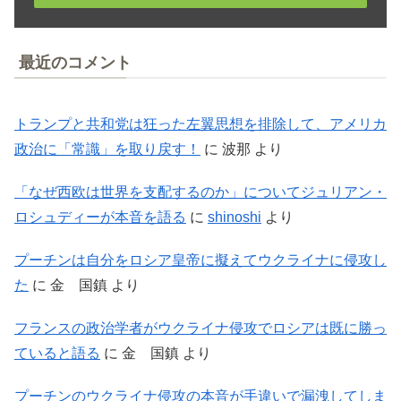
最近のコメント
トランプと共和党は狂った左翼思想を排除して、アメリカ
政治に「常識」を取り戻す！
に
波那
より
「なぜ西欧は世界を支配するのか」についてジュリアン・
ロシュディーが本音を語る
に
shinoshi
より
プーチンは自分をロシア皇帝に擬えてウクライナに侵攻し
た
に
金 国鎮
より
フランスの政治学者がウクライナ侵攻でロシアは既に勝っ
ていると語る
に
金 国鎮
より
プーチンのウクライナ侵攻の本音が手違いで漏洩してしま