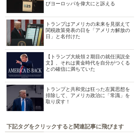
びヨーロッパを偉大にと訴える
トランプはアメリカの未来を見据えて
関税政策発表の日を「アメリカ解放の
日」と名付けた
【トランプ大統領２期目の就任演説全
文】、それは黄金時代を自分がつくる
との確信に満ちていた
トランプと共和党は狂った左翼思想を
排除して、アメリカ政治に「常識」を
取り戻す！
下記タグをクリックすると関連記事に飛びます