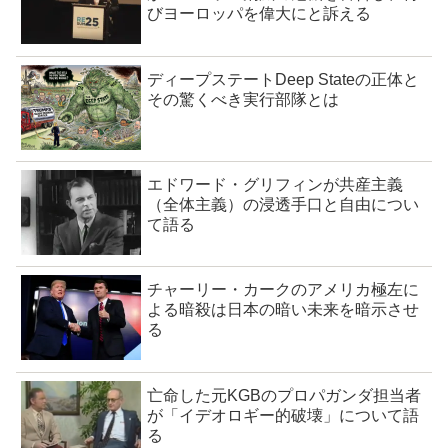
びヨーロッパを偉大にと訴える
ディープステートDeep Stateの正体と
その驚くべき実行部隊とは
エドワード・グリフィンが共産主義
（全体主義）の浸透手口と自由につい
て語る
チャーリー・カークのアメリカ極左に
よる暗殺は日本の暗い未来を暗示させ
る
亡命した元KGBのプロパガンダ担当者
が「イデオロギー的破壊」について語
る