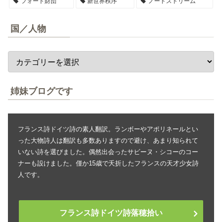
フォード財団
新世界秩序
ノードストリーム
国／人物
姉妹ブログです
フランス詩ドイツ詩の素人翻訳。ランボーやアポリネールとい
った大物詩人は翻訳も多数ありますので避け、あまり知られて
いない詩を選びました。偶然出会ったサビーヌ・シコーのコー
ナーも設けました。僅か15歳で夭折したフランスの天才少女詩
人です。
フランス詩ドイツ詩落穂拾い