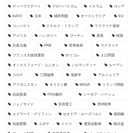
ディープステート
グローバリズム
イスラム
ロシア
NATO
日本
移民問題
オーストラリア
EU
コンパクト
ドナルド・トランプ
ウクライナ侵攻
アメリカ
ハンガリー
プーチン
原発
韓国
共産主義
FRB
世界政府
ウクライナ
フランス大統領選挙
ポリコレ
人口問題
オックスフォード・ユニオン
ノルマンディー
ルーアン
コロナ
三国協商
地政学
アルジェリア
アフガニスタン
キリスト教
MAGA
トランプ関税
自由貿易
FISA裁判
シーモア・ハーシュ
ジェノサイド
安倍晋三
湾岸戦争
エドワード・グリフィン
セオドア・ルーズベルト
核戦略
気候変動
ユダヤ
ドイツ
電気自動車
核兵器