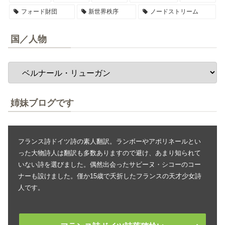
フォード財団
新世界秩序
ノードストリーム
国／人物
姉妹ブログです
フランス詩ドイツ詩の素人翻訳。ランボーやアポリネールとい
った大物詩人は翻訳も多数ありますので避け、あまり知られて
いない詩を選びました。偶然出会ったサビーヌ・シコーのコー
ナーも設けました。僅か15歳で夭折したフランスの天才少女詩
人です。