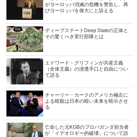
がヨーロッパ消滅の危機を警告し、再
びヨーロッパを偉大にと訴える
ディープステートDeep Stateの正体と
その驚くべき実行部隊とは
エドワード・グリフィンが共産主義
（全体主義）の浸透手口と自由につい
て語る
チャーリー・カークのアメリカ極左に
よる暗殺は日本の暗い未来を暗示させ
る
亡命した元KGBのプロパガンダ担当者
が「イデオロギー的破壊」について語