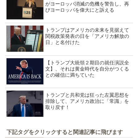
がヨーロッパ消滅の危機を警告し、再
びヨーロッパを偉大にと訴える
トランプはアメリカの未来を見据えて
関税政策発表の日を「アメリカ解放の
日」と名付けた
【トランプ大統領２期目の就任演説全
文】、それは黄金時代を自分がつくる
との確信に満ちていた
トランプと共和党は狂った左翼思想を
排除して、アメリカ政治に「常識」を
取り戻す！
下記タグをクリックすると関連記事に飛びます