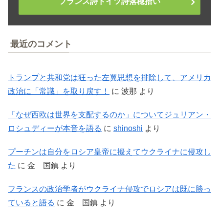
フランス詩ドイツ詩落穂拾い
最近のコメント
トランプと共和党は狂った左翼思想を排除して、アメリカ
政治に「常識」を取り戻す！
に
波那
より
「なぜ西欧は世界を支配するのか」についてジュリアン・
ロシュディーが本音を語る
に
shinoshi
より
プーチンは自分をロシア皇帝に擬えてウクライナに侵攻し
た
に
金 国鎮
より
フランスの政治学者がウクライナ侵攻でロシアは既に勝っ
ていると語る
に
金 国鎮
より