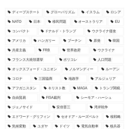
ディープステート
グローバリズム
イスラム
ロシア
NATO
日本
移民問題
オーストラリア
EU
コンパクト
ドナルド・トランプ
ウクライナ侵攻
アメリカ
ハンガリー
プーチン
原発
韓国
共産主義
FRB
世界政府
ウクライナ
フランス大統領選挙
ポリコレ
人口問題
オックスフォード・ユニオン
ノルマンディー
ルーアン
コロナ
三国協商
地政学
アルジェリア
アフガニスタン
キリスト教
MAGA
トランプ関税
自由貿易
FISA裁判
シーモア・ハーシュ
ジェノサイド
安倍晋三
湾岸戦争
エドワード・グリフィン
セオドア・ルーズベルト
核戦略
気候変動
ユダヤ
ドイツ
電気自動車
核兵器