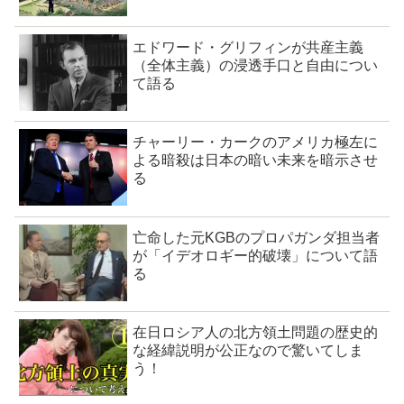
エドワード・グリフィンが共産主義
（全体主義）の浸透手口と自由につい
て語る
チャーリー・カークのアメリカ極左に
よる暗殺は日本の暗い未来を暗示させ
る
亡命した元KGBのプロパガンダ担当者
が「イデオロギー的破壊」について語
る
在日ロシア人の北方領土問題の歴史的
な経緯説明が公正なので驚いてしま
う！