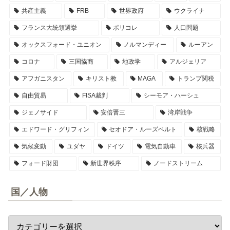
共産主義
FRB
世界政府
ウクライナ
フランス大統領選挙
ポリコレ
人口問題
オックスフォード・ユニオン
ノルマンディー
ルーアン
コロナ
三国協商
地政学
アルジェリア
アフガニスタン
キリスト教
MAGA
トランプ関税
自由貿易
FISA裁判
シーモア・ハーシュ
ジェノサイド
安倍晋三
湾岸戦争
エドワード・グリフィン
セオドア・ルーズベルト
核戦略
気候変動
ユダヤ
ドイツ
電気自動車
核兵器
フォード財団
新世界秩序
ノードストリーム
国／人物