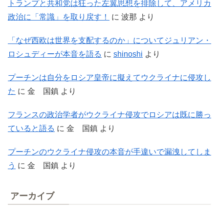
トランプと共和党は狂った左翼思想を排除して、アメリカ
政治に「常識」を取り戻す！
に
波那
より
「なぜ西欧は世界を支配するのか」についてジュリアン・
ロシュディーが本音を語る
に
shinoshi
より
プーチンは自分をロシア皇帝に擬えてウクライナに侵攻し
た
に
金 国鎮
より
フランスの政治学者がウクライナ侵攻でロシアは既に勝っ
ていると語る
に
金 国鎮
より
プーチンのウクライナ侵攻の本音が手違いで漏洩してしま
う
に
金 国鎮
より
アーカイブ