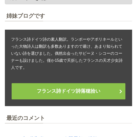
姉妹ブログです
フランス詩ドイツ詩の素人翻訳。ランボーやアポリネールとい
った大物詩人は翻訳も多数ありますので避け、あまり知られて
いない詩を選びました。偶然出会ったサビーヌ・シコーのコー
ナーも設けました。僅か15歳で夭折したフランスの天才少女詩
人です。
フランス詩ドイツ詩落穂拾い
最近のコメント