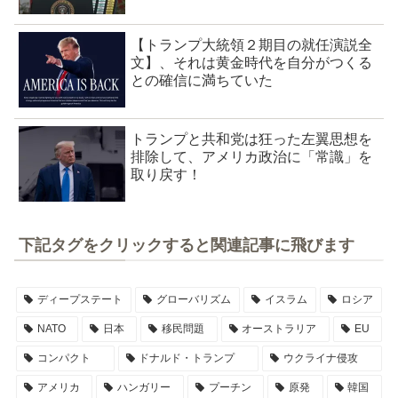
【トランプ大統領２期目の就任演説全
文】、それは黄金時代を自分がつくる
との確信に満ちていた
トランプと共和党は狂った左翼思想を
排除して、アメリカ政治に「常識」を
取り戻す！
下記タグをクリックすると関連記事に飛びます
ディープステート
グローバリズム
イスラム
ロシア
NATO
日本
移民問題
オーストラリア
EU
コンパクト
ドナルド・トランプ
ウクライナ侵攻
アメリカ
ハンガリー
プーチン
原発
韓国