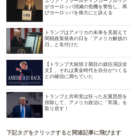
エヴァ・フラールディンガーブルック
がヨーロッパ消滅の危機を警告し、再
びヨーロッパを偉大にと訴える
トランプはアメリカの未来を見据えて
関税政策発表の日を「アメリカ解放の
日」と名付けた
【トランプ大統領２期目の就任演説全
文】、それは黄金時代を自分がつくる
との確信に満ちていた
トランプと共和党は狂った左翼思想を
排除して、アメリカ政治に「常識」を
取り戻す！
下記タグをクリックすると関連記事に飛びます