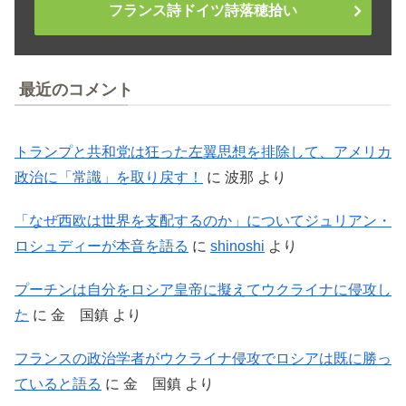
フランス詩ドイツ詩落穂拾い
最近のコメント
トランプと共和党は狂った左翼思想を排除して、アメリカ
政治に「常識」を取り戻す！
に
波那
より
「なぜ西欧は世界を支配するのか」についてジュリアン・
ロシュディーが本音を語る
に
shinoshi
より
プーチンは自分をロシア皇帝に擬えてウクライナに侵攻し
た
に
金 国鎮
より
フランスの政治学者がウクライナ侵攻でロシアは既に勝っ
ていると語る
に
金 国鎮
より