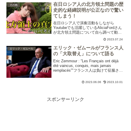
在日ロシア人の北方領土問題の歴
その他
史的な経緯説明が公正なので驚い
てしまう！
在日ロシア人で演奏活動をしながら
Youtubeでも活躍しているAliciaFordさん
が北方領土問題について自ら調べて動画
をアップしてくれています。日本語も美
2023.07.24
しく、内容は公正で、ユーモアを交えた
クォリティーも素晴らしいです。日本人
エリック・ゼムールがフランス人
エリック・ゼムール
の常識とし...
の「大取替え」について語る
Eric Zemmour : “Les Français ont déjà
été vaincus, conquis, mais jamais
remplacés”"フランス人は負けて征服され
た。しかし決して置き換えられることは
なかった."...
2023.06.06
2023.10.01
スポンサーリンク