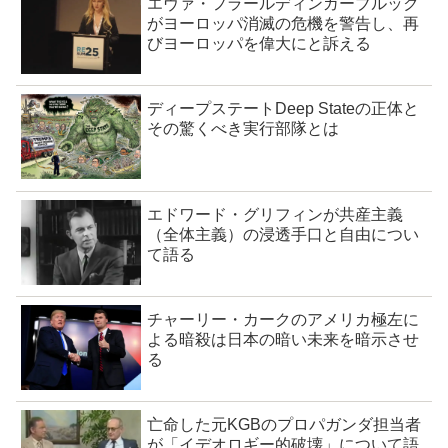
エヴァ・フラールディンガーブルック
がヨーロッパ消滅の危機を警告し、再
びヨーロッパを偉大にと訴える
ディープステートDeep Stateの正体と
その驚くべき実行部隊とは
エドワード・グリフィンが共産主義
（全体主義）の浸透手口と自由につい
て語る
チャーリー・カークのアメリカ極左に
よる暗殺は日本の暗い未来を暗示させ
る
亡命した元KGBのプロパガンダ担当者
が「イデオロギー的破壊」について語