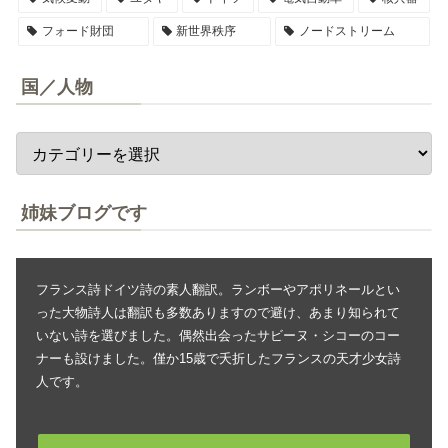
フォード財団
新世界秩序
ノードストリーム
国／人物
姉妹ブログです
フランス詩ドイツ詩の素人翻訳。ランボーやアポリネールとい
った大物詩人は翻訳も多数ありますので避け、あまり知られて
いない詩を選びました。偶然出会ったサビーヌ・シコーのコー
ナーも設けました。僅か15歳で夭折したフランスの天才少女詩
人です。