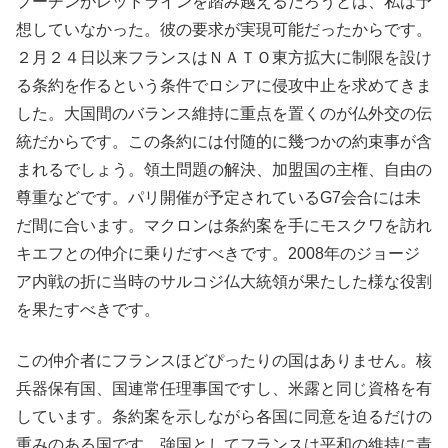
プーチンがレッドラインを踏み越えるだろうとは、私は予
想していなかった。彼の要求が実現可能だったからです。
２月２４日以来フランスはＮＡＴＯ東方拡大に制限を設け
る条約を作るという条件でロシアに侵攻中止を求めてきま
した。大国間のバランス維持に重点を置くのが仏外交の伝
統だからです。この条約には付随的に幾つかの約束事が含
まれるでしょう。領土問題の解決、加盟国の主権、自由の
尊重などです。パリ開催が予定されているG7会合には未
だ間に合います。マクロンは条約案を手にモスクワを訪れ
キエフとの仲介に乗りだすべきです。2008年のジョージ
ア内戦の折に当時のサルコジ仏大統領が果たした様な役割
を果たすべきです。
この仲介者にフランスほどぴったりの国はありません。核
兵器保有国、国連常任理事国ですし、米露と同じ資格を有
しています。条約案を示しながら各国に同意を迫るだけの
重みのある国です。強国としてフランスは平和の維持に責