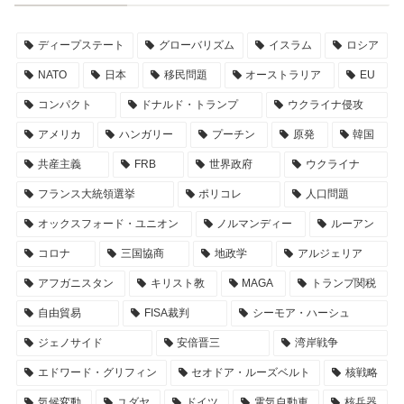
ディープステート
グローバリズム
イスラム
ロシア
NATO
日本
移民問題
オーストラリア
EU
コンパクト
ドナルド・トランプ
ウクライナ侵攻
アメリカ
ハンガリー
プーチン
原発
韓国
共産主義
FRB
世界政府
ウクライナ
フランス大統領選挙
ポリコレ
人口問題
オックスフォード・ユニオン
ノルマンディー
ルーアン
コロナ
三国協商
地政学
アルジェリア
アフガニスタン
キリスト教
MAGA
トランプ関税
自由貿易
FISA裁判
シーモア・ハーシュ
ジェノサイド
安倍晋三
湾岸戦争
エドワード・グリフィン
セオドア・ルーズベルト
核戦略
気候変動
ユダヤ
ドイツ
電気自動車
核兵器