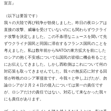
宣言』
（以下は要旨です）
我々の大陸で再び戦争が勃発しました。昨日の夜ロシアは
直接の攻撃、威嚇を受けていないのにも関わらずウクライ
ナ攻撃を決定しました。この不条理なニュースを聞いて先
ずウクライナ国民と同国に滞在するフランス国民のことを
考えました。私は数年前からNATOの東方拡大を前にした
ロシアの抱く不安感について仏国民の皆様に機会有るごと
にお伝えしてきました。しかし西欧側はこれについて何の
対応策も取ってきませんでした。我々の無反応に対する回
答が昨晩のロシア軍侵攻です。今我々と申し上げたが、勿
論ロシアが２月２４日の侵入については第一の責任です
が、ロシアだけの責任ではない。対応して来なかった我々
にも責任があります。