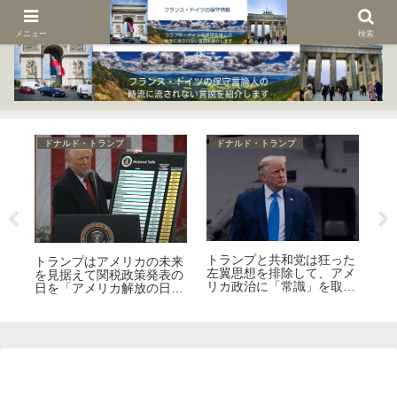
メニュー
検索
ドナルド・トランプ
ドナルド・トランプ
ド
トランプと共和党は狂った
ガ
トランプはアメリカの未来
ト
左翼思想を排除して、アメ
消
を見据えて関税政策発表の
ィ
リカ政治に「常識」を取り
ヨ
日を「アメリカ解放の日」
か
戻す！
る
と名付けた