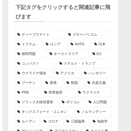
下記タグをクリックすると関連記事に飛
びます
ディープステート
グローバリズム
イスラム
ロシア
NATO
日本
移民問題
オーストラリア
EU
コンパクト
ドナルド・トランプ
ウクライナ侵攻
アメリカ
ハンガリー
プーチン
原発
韓国
共産主義
FRB
世界政府
ウクライナ
フランス大統領選挙
ポリコレ
人口問題
オックスフォード・ユニオン
ノルマンディー
ルーアン
コロナ
三国協商
地政学
アルジェリア
アフガニスタン
キリスト教