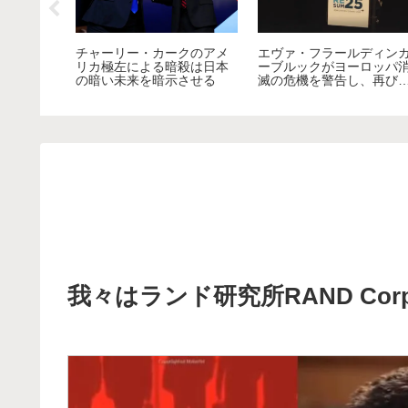
フィンが
チャーリー・カークのアメ
エヴァ・フラールディン
義）の浸
リカ極左による暗殺は日本
ーブルックがヨーロッパ
いて語る
の暗い未来を暗示させる
滅の危機を警告し、再び
ーロッパを偉大にと訴え
我々はランド研究所RAND Cor