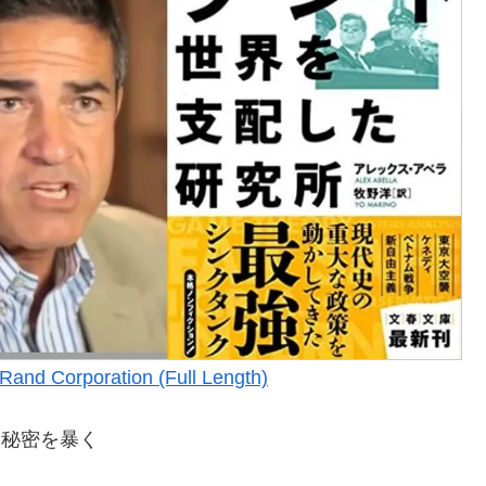
 Rand Corporation (Full Length)
な秘密を暴く