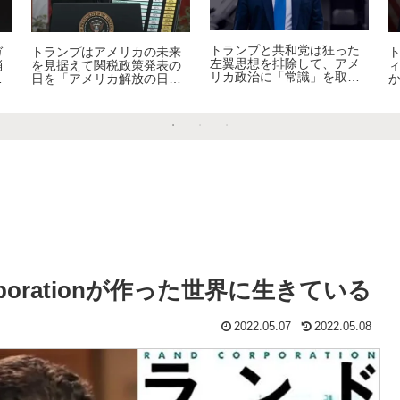
トランプと共和党は狂った
ガ
トランプはアメリカの未来
左翼思想を排除して、アメ
消
を見据えて関税政策発表の
リカ政治に「常識」を取り
ヨ
日を「アメリカ解放の日」
戻す！
る
と名付けた
porationが作った世界に生きている
2022.05.07
2022.05.08