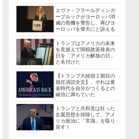
エヴァ・フラールディンガ
ーブルックがヨーロッパ消
滅の危機を警告し、再びヨ
ーロッパを偉大にと訴える
トランプはアメリカの未来
を見据えて関税政策発表の
日を「アメリカ解放の日」
と名付けた
【トランプ大統領２期目の
就任演説全文】、それは黄
金時代を自分がつくるとの
確信に満ちていた
トランプと共和党は狂った
左翼思想を排除して、アメ
リカ政治に「常識」を取り
戻す！