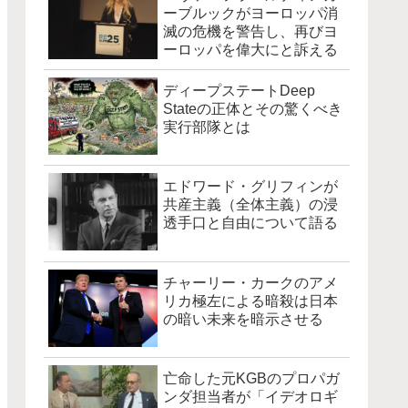
ーブルックがヨーロッパ消
滅の危機を警告し、再びヨ
ーロッパを偉大にと訴える
ディープステートDeep
Stateの正体とその驚くべき
実行部隊とは
エドワード・グリフィンが
共産主義（全体主義）の浸
透手口と自由について語る
チャーリー・カークのアメ
リカ極左による暗殺は日本
の暗い未来を暗示させる
亡命した元KGBのプロパガ
ンダ担当者が「イデオロギ