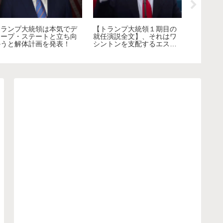
戦前まで
トランプ大統領は本気でデ
【トランプ大統領１期目の
本人の倫
ィープ・ステートと立ち向
就任演説全文】、それはワ
育改革に
かうと解体計画を発表！
シントンを支配するエスタ
しまうの
ブ（DS）との闘争を国民に
呼びかけた