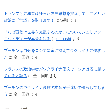
トランプと共和党は狂った左翼思想を排除して、アメリカ
政治に「常識」を取り戻す！
に
波那
より
「なぜ西欧は世界を支配するのか」についてジュリアン・
ロシュディーが本音を語る
に
shinoshi
より
プーチンは自分をロシア皇帝に擬えてウクライナに侵攻し
た
に
金 国鎮
より
フランスの政治学者がウクライナ侵攻でロシアは既に勝っ
ていると語る
に
金 国鎮
より
プーチンのウクライナ侵攻の本音が手違いで漏洩してしま
う
に
金 国鎮
より