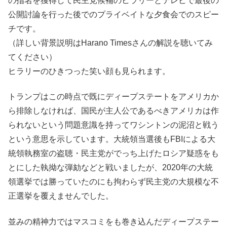
の指名を獲得して民主党候補のヒラリーとテレビで最後の
公開討論を行った後でのプライベイトな夕食会でのスピー
チです。
（詳しい背景説明はHarano Timesさんの解説を聴いてみ
てください）
ヒラリーのひきつった笑い顔も見られます。
トランプはこの時点で既にディープステートをアメリカか
ら排除しなければ、国民が主人公であるべきアメリカは作
られないという問題意識を持ってワシントンの泥沼と戦う
という意思を示しています。大統領当選後もFBIによる大
統領執務室の盗聴・民主党がでっち上げたロシア疑惑をも
とにした執拗な弾劾などと戦いましたが、2020年の大統
領選挙では勝っていたのにも拘わらず民主党の大規模な不
正選挙を覆えませんでした。
並みの精神力ではマスコミをも巻き込んだディープステー