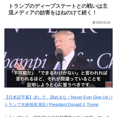
トランプのディープステートとの戦いは主
流メディアの妨害をはねのけて続く！
2023.03.26
【日本語字幕】決して、諦めるな！Never Ever Give Up ! /
トランプ大統領名演説 / President Donald J. Trump