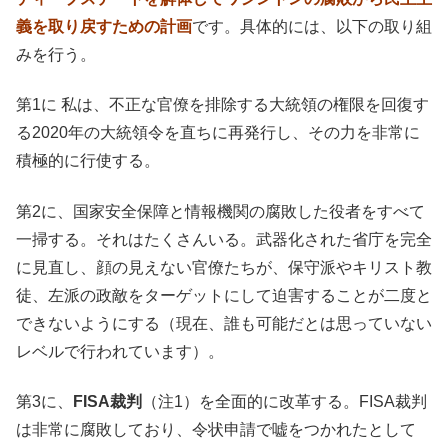
義を取り戻すための計画
です。具体的には、以下の取り組
みを行う。
第1に 私は、不正な官僚を排除する大統領の権限を回復す
る2020年の大統領令を直ちに再発行し、その力を非常に
積極的に行使する。
第2に、国家安全保障と情報機関の腐敗した役者をすべて
一掃する。それはたくさんいる。武器化された省庁を完全
に見直し、顔の見えない官僚たちが、保守派やキリスト教
徒、左派の政敵をターゲットにして迫害することが二度と
できないようにする（現在、誰も可能だとは思っていない
レベルで行われています）。
第3に、
FISA裁判
（注1）を全面的に改革する。FISA裁判
は非常に腐敗しており、令状申請で嘘をつかれたとして