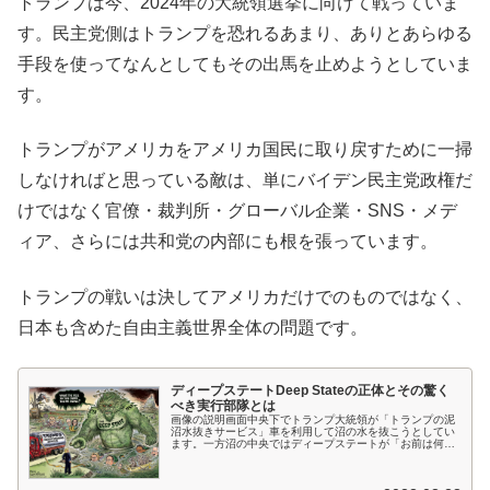
トランプは今、2024年の大統領選挙に向けて戦っていま
す。民主党側はトランプを恐れるあまり、ありとあらゆる
手段を使ってなんとしてもその出馬を止めようとしていま
す。
トランプがアメリカをアメリカ国民に取り戻すために一掃
しなければと思っている敵は、単にバイデン民主党政権だ
けではなく官僚・裁判所・グローバル企業・SNS・メデ
ィア、さらには共和党の内部にも根を張っています。
トランプの戦いは決してアメリカだけでのものではなく、
日本も含めた自由主義世界全体の問題です。
ディープステートDeep Stateの正体とその驚く
べき実行部隊とは
画像の説明画面中央下でトランプ大統領が「トランプの泥
沼水抜きサービス」車を利用して沼の水を抜こうとしてい
ます。一方沼の中央ではディープステートが「お前は何を
しているのか分かっているのか」とトランプを威嚇してい
ます。右肩にはCIA、左肩はNS...