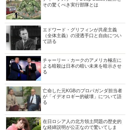
その驚くべき実行部隊とは
エドワード・グリフィンが共産主義
（全体主義）の浸透手口と自由につい
て語る
チャーリー・カークのアメリカ極左に
よる暗殺は日本の暗い未来を暗示させ
る
亡命した元KGBのプロパガンダ担当者
が「イデオロギー的破壊」について語
る
在日ロシア人の北方領土問題の歴史的
な経緯説明が公正なので驚いてしま