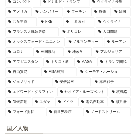
コンパクト
ドナルド・トランプ
ウクライナ侵攻
アメリカ
ハンガリー
プーチン
原発
韓国
共産主義
FRB
世界政府
ウクライナ
フランス大統領選挙
ポリコレ
人口問題
オックスフォード・ユニオン
ノルマンディー
ルーアン
コロナ
三国協商
地政学
アルジェリア
アフガニスタン
キリスト教
MAGA
トランプ関税
自由貿易
FISA裁判
シーモア・ハーシュ
ジェノサイド
安倍晋三
湾岸戦争
エドワード・グリフィン
セオドア・ルーズベルト
核戦略
気候変動
ユダヤ
ドイツ
電気自動車
核兵器
フォード財団
新世界秩序
ノードストリーム
国／人物