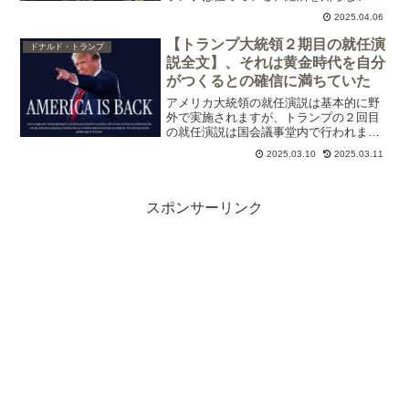
世界の秩序を破壊した等と非難し、また
2025.04.06
アメリカの株式市場が暴落したことを受
けて、アメリカ経済に悪影響、国民は支
【トランプ大統領２期目の就任演
ドナルド・トランプ
持しないというような報...
説全文】、それは黄金時代を自分
がつくるとの確信に満ちていた
アメリカ大統領の就任演説は基本的に野
外で実施されますが、トランプの２回目
の就任演説は国会議事堂内で行われまし
た。公式には寒さが理由とされています
2025.03.10
2025.03.11
が、警備等の理由があったのかもしれま
せん。式間際での変更だったため式次第
で、細かいミスが幾つかあ...
スポンサーリンク