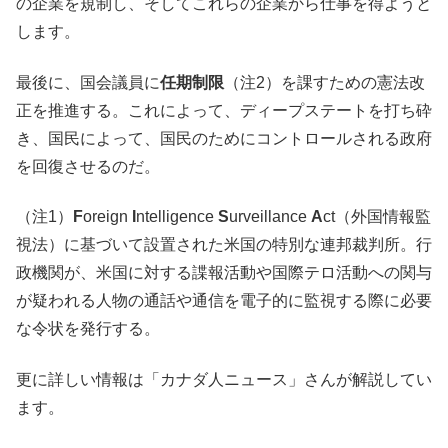
の企業を規制し、そしてこれらの企業から仕事を得ようと
します。
最後に、国会議員に
任期制限
（注2）を課すための憲法改
正を推進する。これによって、ディープステートを打ち砕
き、国民によって、国民のためにコントロールされる政府
を回復させるのだ。
（注1）
F
oreign
I
ntelligence
S
urveillance
A
ct（外国情報監
視法）に基づいて設置された米国の特別な連邦裁判所。行
政機関が、米国に対する諜報活動や国際テロ活動への関与
が疑われる人物の通話や通信を電子的に監視する際に必要
な令状を発行する。
更に詳しい情報は「カナダ人ニュース」さんが解説してい
ます。