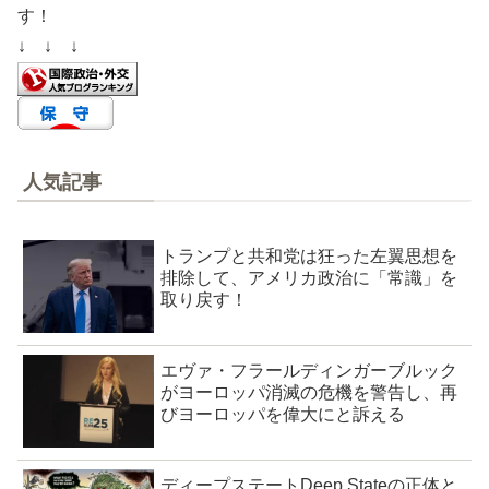
す！
↓ ↓ ↓
人気記事
トランプと共和党は狂った左翼思想を
排除して、アメリカ政治に「常識」を
取り戻す！
エヴァ・フラールディンガーブルック
がヨーロッパ消滅の危機を警告し、再
びヨーロッパを偉大にと訴える
ディープステートDeep Stateの正体と