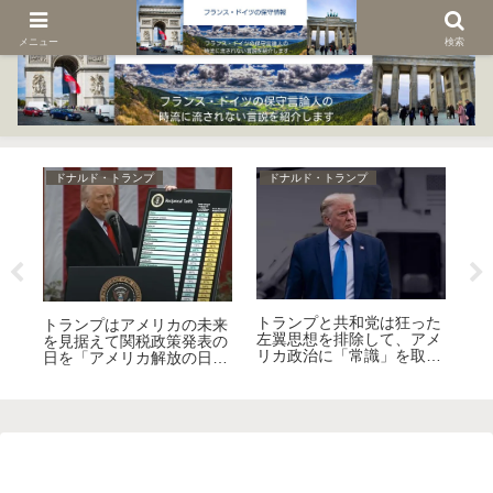
メニュー
検索
ドナルド・トランプ
ドナルド・トランプ
ド
トランプと共和党は狂った
ガ
トランプはアメリカの未来
ト
左翼思想を排除して、アメ
消
を見据えて関税政策発表の
ィ
リカ政治に「常識」を取り
ヨ
日を「アメリカ解放の日」
か
戻す！
る
と名付けた