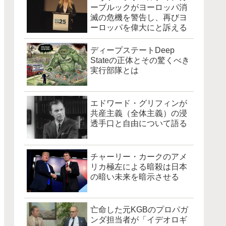
ーブルックがヨーロッパ消
滅の危機を警告し、再びヨ
ーロッパを偉大にと訴える
ディープステートDeep
Stateの正体とその驚くべき
実行部隊とは
エドワード・グリフィンが
共産主義（全体主義）の浸
透手口と自由について語る
チャーリー・カークのアメ
リカ極左による暗殺は日本
の暗い未来を暗示させる
亡命した元KGBのプロパガ
ンダ担当者が「イデオロギ