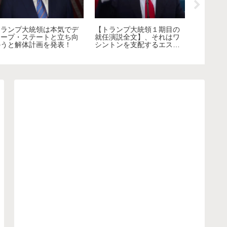
在日ロシア人の北方領土問
題の歴史的な経緯説明が公
「なぜ西欧は世界を支配す
極左州カ
正なので驚いてしまう！
るのか」についてジュリア
民が保守
ン・ロシュディーが本音を
して驚く
語る