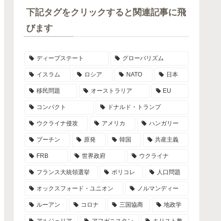
下記タグをクリックすると関連記事に飛
びます
ディープステート
グローバリズム
イスラム
ロシア
NATO
日本
移民問題
オーストラリア
EU
コンパクト
ドナルド・トランプ
ウクライナ侵攻
アメリカ
ハンガリー
プーチン
原発
韓国
共産主義
FRB
世界政府
ウクライナ
フランス大統領選挙
ポリコレ
人口問題
オックスフォード・ユニオン
ノルマンディー
ルーアン
コロナ
三国協商
地政学
アルジェリア
アフガニスタン
キリスト教