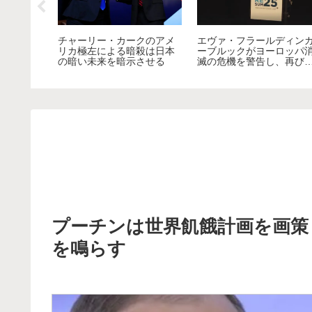
戦前までは確かにあった日
トランプの暗殺未遂報道
１期目の
本人の倫理性は、戦後の教
日本ゴミメディアのの酷
それはワ
育改革により消えていって
が露わになる！
るエスタ
しまうのか？
争を国民に
プーチンは世界飢餓計画を画策
を鳴らす