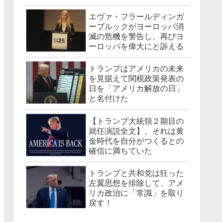
エヴァ・フラールディンガ
ーブルックがヨーロッパ消
滅の危機を警告し、再びヨ
ーロッパを偉大にと訴える
トランプはアメリカの未来
を見据えて関税政策発表の
日を「アメリカ解放の日」
と名付けた
【トランプ大統領２期目の
就任演説全文】、それは黄
金時代を自分がつくるとの
確信に満ちていた
トランプと共和党は狂った
左翼思想を排除して、アメ
リカ政治に「常識」を取り
戻す！