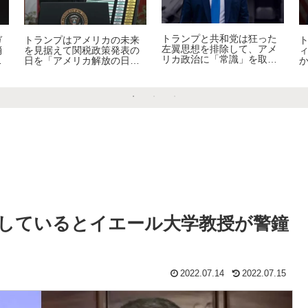
エマニュエル・トッドが
キリスト教徒により予言さ
「解体してゆくアメリカ帝
れていたトランプ暗殺未遂
で
国」について語る
とその後のアメリカ
さ
しているとイエール大学教授が警鐘
2022.07.14
2022.07.15