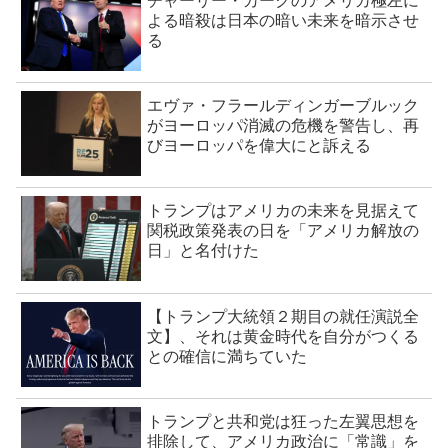
チャーリー・カークのアメリカ極左に
よる暗殺は日本の暗い未来を暗示させ
る
エヴァ・フラールディンガーブルック
がヨーロッパ消滅の危機を警告し、再
びヨーロッパを偉大にと訴える
トランプはアメリカの未来を見据えて
関税政策発表の日を「アメリカ解放の
日」と名付けた
【トランプ大統領２期目の就任演説全
文】、それは黄金時代を自分がつくる
との確信に満ちていた
トランプと共和党は狂った左翼思想を
排除して、アメリカ政治に「常識」を