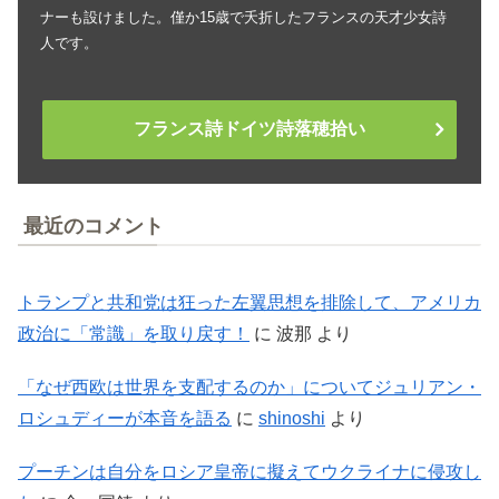
ナーも設けました。僅か15歳で夭折したフランスの天才少女詩
人です。
フランス詩ドイツ詩落穂拾い
最近のコメント
トランプと共和党は狂った左翼思想を排除して、アメリカ
政治に「常識」を取り戻す！
に
波那
より
「なぜ西欧は世界を支配するのか」についてジュリアン・
ロシュディーが本音を語る
に
shinoshi
より
プーチンは自分をロシア皇帝に擬えてウクライナに侵攻し