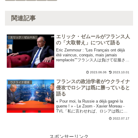
関連記事
エリック・ゼムールがフランス人
エリック・ゼムール
の「大取替え」について語る
Eric Zemmour : “Les Français ont déjà
été vaincus, conquis, mais jamais
remplacés”"フランス人は負けて征服され
た。しかし決して置き換えられることは
なかった."...
2023.06.06
2023.10.01
フランスの政治学者がウクライナ
ウクライナ侵攻
侵攻でロシアは既に勝っていると
語る
« Pour moi, la Russie a déjà gagné la
guerre ! » - Le Zoom - Xavier Moreau -
TVL「私に言わせれば、ロシアは既に戦
争に勝っている！」Xavier Moreauは政...
2022.07.17
スポンサーリンク