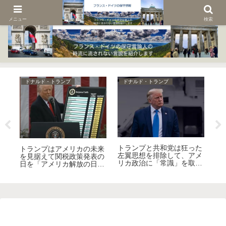
メニュー
検索
ドナルド・トランプ
ドナルド・トランプ
ド
トランプと共和党は狂った
ガ
トランプはアメリカの未来
ト
左翼思想を排除して、アメ
消
を見据えて関税政策発表の
ィ
リカ政治に「常識」を取り
ヨ
日を「アメリカ解放の日」
か
戻す！
る
と名付けた