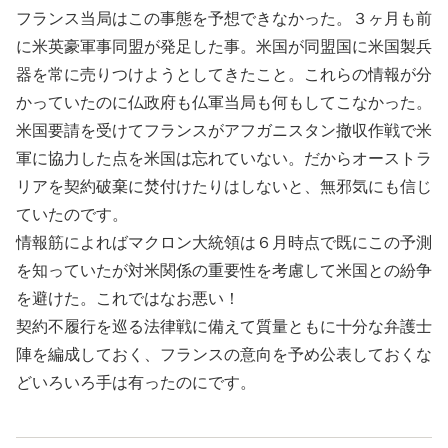
フランス当局はこの事態を予想できなかった。３ヶ月も前
に米英豪軍事同盟が発足した事。米国が同盟国に米国製兵
器を常に売りつけようとしてきたこと。これらの情報が分
かっていたのに仏政府も仏軍当局も何もしてこなかった。
米国要請を受けてフランスがアフガニスタン撤収作戦で米
軍に協力した点を米国は忘れていない。だからオーストラ
リアを契約破棄に焚付けたりはしないと、無邪気にも信じ
ていたのです。
情報筋によればマクロン大統領は６月時点で既にこの予測
を知っていたが対米関係の重要性を考慮して米国との紛争
を避けた。これではなお悪い！
契約不履行を巡る法律戦に備えて質量ともに十分な弁護士
陣を編成しておく、フランスの意向を予め公表しておくな
どいろいろ手は有ったのにです。