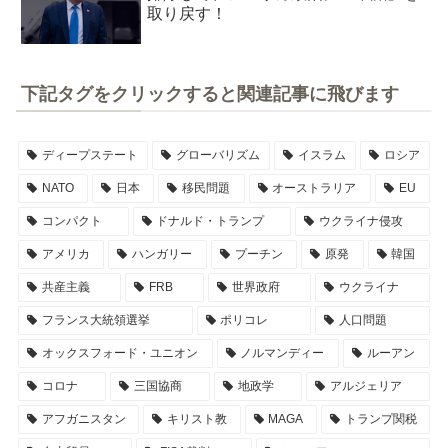
取り戻す！
下記タグをクリックすると関連記事に飛びます
ディープステート
グローバリズム
イスラム
ロシア
NATO
日本
移民問題
オーストラリア
EU
コンパクト
ドナルド・トランプ
ウクライナ侵攻
アメリカ
ハンガリー
プーチン
原発
韓国
共産主義
FRB
世界政府
ウクライナ
フランス大統領選挙
ポリコレ
人口問題
オックスフォード・ユニオン
ノルマンディー
ルーアン
コロナ
三国協商
地政学
アルジェリア
アフガニスタン
キリスト教
MAGA
トランプ関税