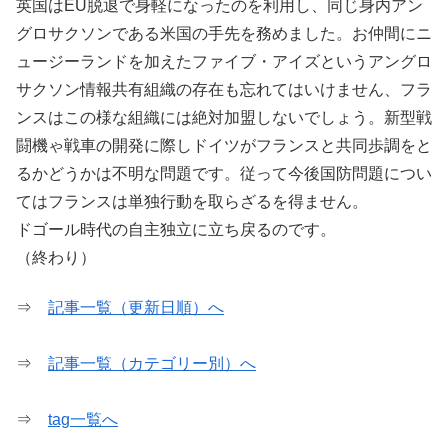
英国はEU脱退で身軽になったのを利用し、同じ身内アン
グロサクソンである米国の手先を務めました。お仲間にニ
ュージーランドを加えたファイブ・アイズというアングロ
サクソン情報共有組織の存在も忘れてはいけません、フラ
ンスはこの様な組織には絶対加盟しないでしょう。新型戦
闘機ゃ戦車の開発に際しドイツがフランスと共同歩調をと
るかどうかは不明な問題です。従って今後国防問題につい
てはフランスは単独行動を取らざるを得ません。
ドゴール時代の自主独立に立ち戻るのです。
（終わり）
⇒
記事一覧（更新日順）へ
⇒
記事一覧（カテゴリー別）へ
⇒
tag一覧へ