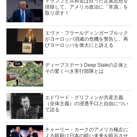
トランプと共和党は狂った左翼思想を
排除して、アメリカ政治に「常識」を
取り戻す！
エヴァ・フラールディンガーブルック
がヨーロッパ消滅の危機を警告し、再
びヨーロッパを偉大にと訴える
ディープステートDeep Stateの正体と
その驚くべき実行部隊とは
エドワード・グリフィンが共産主義
（全体主義）の浸透手口と自由につい
て語る
チャーリー・カークのアメリカ極左に
よる暗殺は日本の暗い未来を暗示させ