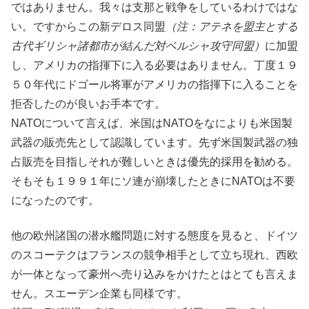
ではありません。我々は支那と戦争をしているわけではな
い。ですからこの新デロス同盟
（注：アテネを盟主とする
古代ギリシャ諸都市が結んだ対ベルシャ攻守同盟）
に加盟
し、アメリカの指揮下に入る必要はありません。丁度１９
５０年代にドゴール将軍がアメリカの指揮下に入ることを
拒否したのが良いお手本です。
NATOについて言えば、米国はNATOをなによりも米国製
武器の販売先として認識しています。先ず米国製武器の独
占販売を目指しそれが難しいときは優先的採用を勧める。
そもそも１９９１年にソ連が崩壊したときにNATOは不要
になったのです。
他の欧州諸国の潜水艦問題に対する態度を見ると、ドイツ
のスコーテクはフランスの競争相手として立ち現れ、西欧
が一体となって豪州へ売り込みをかけたとはとても言えま
せん。スエーデン企業も同様です。