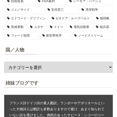
自由貿易
FISA裁判
シーモア・ハーシュ
ジェノサイド
安倍晋三
湾岸戦争
エドワード・グリフィン
セオドア・ルーズベルト
核戦略
気候変動
ユダヤ
ドイツ
電気自動車
核兵器
フォード財団
新世界秩序
ノードストリーム
国／人物
姉妹ブログです
フランス詩ドイツ詩の素人翻訳。ランボーやアポリネールとい
った大物詩人は翻訳も多数ありますので避け、あまり知られて
いない詩を選びました。偶然出会ったサビーヌ・シコーのコー