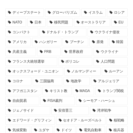
ディープステート
グローバリズム
イスラム
ロシア
NATO
日本
移民問題
オーストラリア
EU
コンパクト
ドナルド・トランプ
ウクライナ侵攻
アメリカ
ハンガリー
プーチン
原発
韓国
共産主義
FRB
世界政府
ウクライナ
フランス大統領選挙
ポリコレ
人口問題
オックスフォード・ユニオン
ノルマンディー
ルーアン
コロナ
三国協商
地政学
アルジェリア
アフガニスタン
キリスト教
MAGA
トランプ関税
自由貿易
FISA裁判
シーモア・ハーシュ
ジェノサイド
安倍晋三
湾岸戦争
エドワード・グリフィン
セオドア・ルーズベルト
核戦略
気候変動
ユダヤ
ドイツ
電気自動車
核兵器