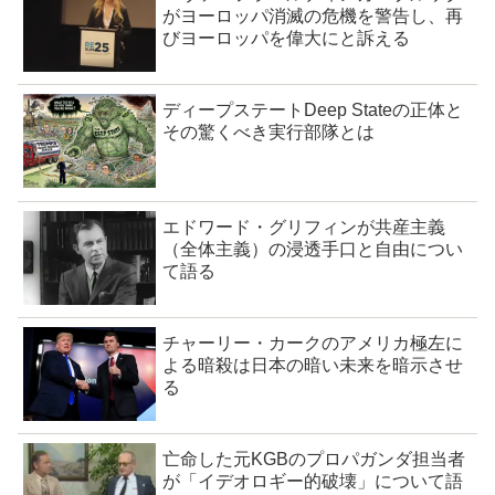
がヨーロッパ消滅の危機を警告し、再
びヨーロッパを偉大にと訴える
ディープステートDeep Stateの正体と
その驚くべき実行部隊とは
エドワード・グリフィンが共産主義
（全体主義）の浸透手口と自由につい
て語る
チャーリー・カークのアメリカ極左に
よる暗殺は日本の暗い未来を暗示させ
る
亡命した元KGBのプロパガンダ担当者
が「イデオロギー的破壊」について語