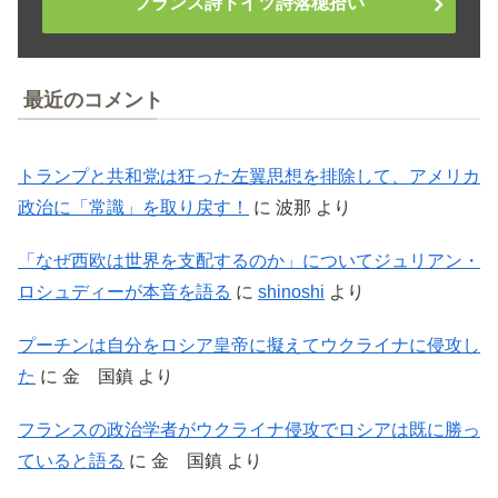
フランス詩ドイツ詩落穂拾い
最近のコメント
トランプと共和党は狂った左翼思想を排除して、アメリカ
政治に「常識」を取り戻す！
に
波那
より
「なぜ西欧は世界を支配するのか」についてジュリアン・
ロシュディーが本音を語る
に
shinoshi
より
プーチンは自分をロシア皇帝に擬えてウクライナに侵攻し
た
に
金 国鎮
より
フランスの政治学者がウクライナ侵攻でロシアは既に勝っ
ていると語る
に
金 国鎮
より