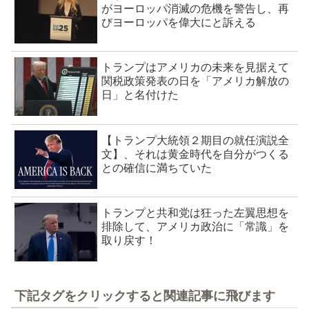
がヨーロッパ消滅の危機を警告し、再
びヨーロッパを偉大にと訴える
トランプはアメリカの未来を見据えて
関税政策発表の日を「アメリカ解放の
日」と名付けた
【トランプ大統領２期目の就任演説全
文】、それは黄金時代を自分がつくる
との確信に満ちていた
トランプと共和党は狂った左翼思想を
排除して、アメリカ政治に「常識」を
取り戻す！
下記タグをクリックすると関連記事に飛びます