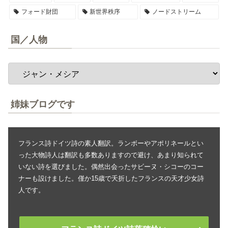
フォード財団
新世界秩序
ノードストリーム
国／人物
姉妹ブログです
フランス詩ドイツ詩の素人翻訳。ランボーやアポリネールとい
った大物詩人は翻訳も多数ありますので避け、あまり知られて
いない詩を選びました。偶然出会ったサビーヌ・シコーのコー
ナーも設けました。僅か15歳で夭折したフランスの天才少女詩
人です。