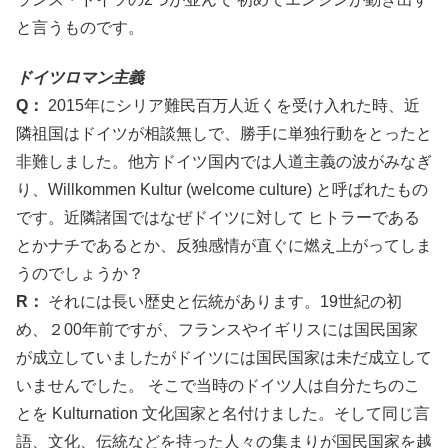
と言うものです。
ドイツロマン主義
Q：
2015年にシリア難民百万人近くを受け入れた時、近
隣祖国はドイツが相談無しで、勝手に単独行動をとったと
非難しました。他方ドイツ国内では人道主義の波がみなぎ
り、Willkommen Kultur (welcome culture) と呼ばれたもの
です。近隣諸国ではなぜドイツに対して ヒトラーである
とかナチであるとか、反独感情が直ぐに燃え上がってしま
うのでしょうか？
R：
それには長い歴史と伝統があります。19世紀の初
め、２00年前ですが、フランスやイギリスには国民国家
が成立していましたがドイツには国民国家は未だ成立して
いませんでした。 そこで当時のドイツ人は自分たちのこ
とを Kulturnation 文化国家と名付けました。そして同じ言
語、文化、伝統などを持った人々の集まりが国民国家を越