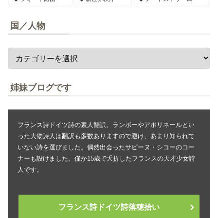
国／人物
姉妹ブログです
フランス詩ドイツ詩の素人翻訳。ランボーやアポリネールとい
った大物詩人は翻訳も多数ありますので避け、あまり知られて
いない詩を選びました。偶然出会ったサビーヌ・シコーのコー
ナーも設けました。僅か15歳で夭折したフランスの天才少女詩
人です。
フランス詩ドイツ詩落穂拾い