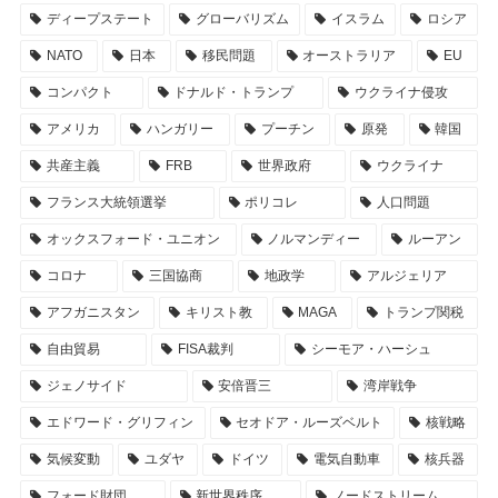
ディープステート
グローバリズム
イスラム
ロシア
NATO
日本
移民問題
オーストラリア
EU
コンパクト
ドナルド・トランプ
ウクライナ侵攻
アメリカ
ハンガリー
プーチン
原発
韓国
共産主義
FRB
世界政府
ウクライナ
フランス大統領選挙
ポリコレ
人口問題
オックスフォード・ユニオン
ノルマンディー
ルーアン
コロナ
三国協商
地政学
アルジェリア
アフガニスタン
キリスト教
MAGA
トランプ関税
自由貿易
FISA裁判
シーモア・ハーシュ
ジェノサイド
安倍晋三
湾岸戦争
エドワード・グリフィン
セオドア・ルーズベルト
核戦略
気候変動
ユダヤ
ドイツ
電気自動車
核兵器
フォード財団
新世界秩序
ノードストリーム