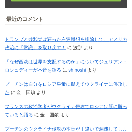
最近のコメント
トランプと共和党は狂った左翼思想を排除して、アメリカ
政治に「常識」を取り戻す！
に
波那
より
「なぜ西欧は世界を支配するのか」についてジュリアン・
ロシュディーが本音を語る
に
shinoshi
より
プーチンは自分をロシア皇帝に擬えてウクライナに侵攻し
た
に
金 国鎮
より
フランスの政治学者がウクライナ侵攻でロシアは既に勝っ
ていると語る
に
金 国鎮
より
プーチンのウクライナ侵攻の本音が手違いで漏洩してしま