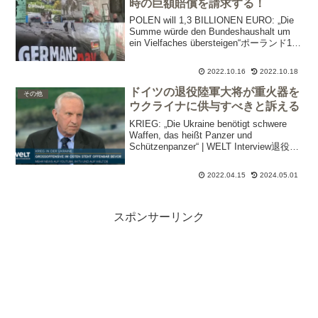
時の巨額賠償を請求する！
POLEN will 1,3 BILLIONEN EURO: „Die
Summe würde den Bundeshaushalt um
ein Vielfaches übersteigen“ポーランド1兆
3千億ユーロを請求：金額はドイツ...
2022.10.16
2022.10.18
ドイツの退役陸軍大将が重火器を
その他
ウクライナに供与すべきと訴える
KRIEG: „Die Ukraine benötigt schwere
Waffen, das heißt Panzer und
Schützenpanzer“ | WELT Interview退役陸
軍大将クラウス・ヴィトマン ヴェルト
紙...
2022.04.15
2024.05.01
スポンサーリンク