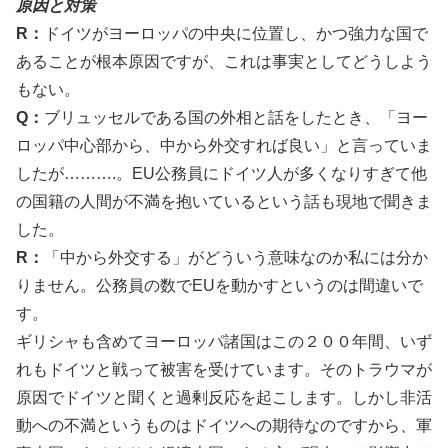
原因と対策
R：
ドイツがヨーロッパの中央に位置し、かつ強力な国で
あることが根本原因ですが、これは事実としてどうしよう
もない。
Q：
ブリュッセルである国の外相と話をしたとき、「ヨー
ロッパ中心部から、中から外交すれば良い」と言っていま
したが……….。EU公務員にドイツ人が多くなりすぎて他
の国籍の人間が不満を抱いているという話も現地で聞きま
した。
R：
「中から外交する」がどういう意味なのか私には分か
りません。公務員の数でEUを動かすというのは間違いで
す。
ギリシャも含めてヨーロッパ諸国はこの２００年間、いず
れもドイツと戦って被害を受けています。そのトラウマが
原因でドイツと聞くと過剰反応を起こします。しかし非活
動への不満というものはドイツへの期待なのですから、軍