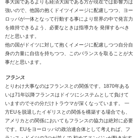
事大国であるよりも経済大国である方が現在では影響力は
強いので、他国の抱くドイツイメージに配慮しつつ、ヨー
ロッパが一体となって行動する事により世界の中で発言力
を維持できるよう、必要なときは指導力を 発揮するべき
だと思います。
他の国がドイツに対して抱くイメージに配慮しつつ自分自
身の力量に自信を持ちつつ、このバランスを取ることが大
事だと思います。
フランス
とりわけ大事なのはフランスとの関係です。1870年ある
いは71年以降フランスはドイツにシステムとして負けて
いますのでその分だけトラウマが深くなっています。 一
方EUを脱退したイギリスとの関係を構築する場合でも、
アメリカとの関係においてもフランスの協力は絶対に必要
です。EUをヨーロッパの政治連合体として考えれば、フ
ランス・ドイツの2つが並んで 初めてエンジンが動き出す