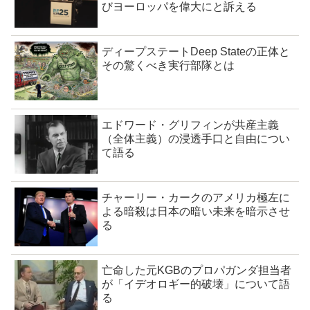
びヨーロッパを偉大にと訴える
ディープステートDeep Stateの正体と
その驚くべき実行部隊とは
エドワード・グリフィンが共産主義
（全体主義）の浸透手口と自由につい
て語る
チャーリー・カークのアメリカ極左に
よる暗殺は日本の暗い未来を暗示させ
る
亡命した元KGBのプロパガンダ担当者
が「イデオロギー的破壊」について語
る