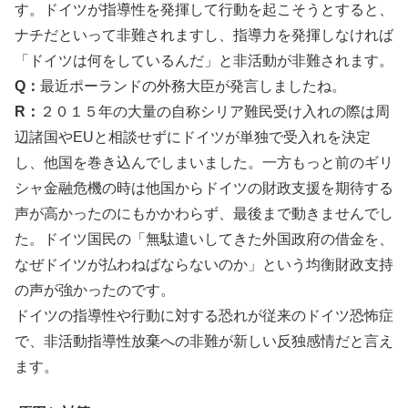
す。ドイツが指導性を発揮して行動を起こそうとすると、
ナチだといって非難されますし、指導力を発揮しなければ
「ドイツは何をしているんだ」と非活動が非難されます。
Q：
最近ポーランドの外務大臣が発言しましたね。
R：
２０１５年の大量の自称シリア難民受け入れの際は周
辺諸国やEUと相談せずにドイツが単独で受入れを決定
し、他国を巻き込んでしまいました。一方もっと前のギリ
シャ金融危機の時は他国からドイツの財政支援を期待する
声が高かったのにもかかわらず、最後まで動きませんでし
た。ドイツ国民の「無駄遣いしてきた外国政府の借金を、
なぜドイツが払わねばならないのか」という均衡財政支持
の声が強かったのです。
ドイツの指導性や行動に対する恐れが従来のドイツ恐怖症
で、非活動指導性放棄への非難が新しい反独感情だと言え
ます。