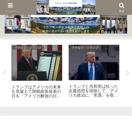
メニュー
検索
ドナルド・トランプ
ドナルド・トランプ
ド
トランプと共和党は狂った
ガ
トランプはアメリカの未来
ト
左翼思想を排除して、アメ
消
を見据えて関税政策発表の
ィ
リカ政治に「常識」を取り
ヨ
日を「アメリカ解放の日」
か
戻す！
る
と名付けた