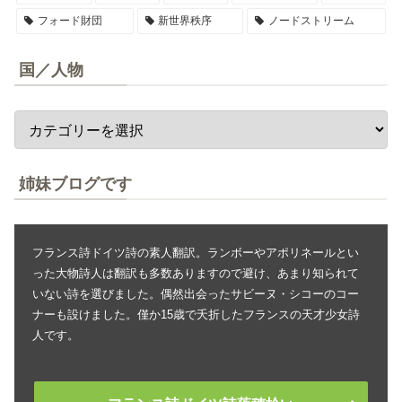
フォード財団
新世界秩序
ノードストリーム
国／人物
姉妹ブログです
フランス詩ドイツ詩の素人翻訳。ランボーやアポリネールとい
った大物詩人は翻訳も多数ありますので避け、あまり知られて
いない詩を選びました。偶然出会ったサビーヌ・シコーのコー
ナーも設けました。僅か15歳で夭折したフランスの天才少女詩
人です。