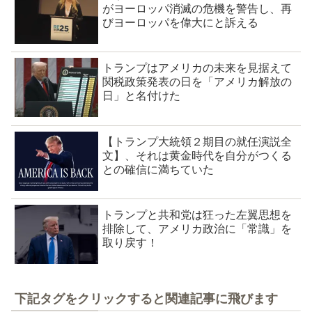
がヨーロッパ消滅の危機を警告し、再
びヨーロッパを偉大にと訴える
トランプはアメリカの未来を見据えて
関税政策発表の日を「アメリカ解放の
日」と名付けた
【トランプ大統領２期目の就任演説全
文】、それは黄金時代を自分がつくる
との確信に満ちていた
トランプと共和党は狂った左翼思想を
排除して、アメリカ政治に「常識」を
取り戻す！
下記タグをクリックすると関連記事に飛びます