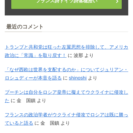
フランス詩ドイツ詩落穂拾い
最近のコメント
トランプと共和党は狂った左翼思想を排除して、アメリカ
政治に「常識」を取り戻す！
に
波那
より
「なぜ西欧は世界を支配するのか」についてジュリアン・
ロシュディーが本音を語る
に
shinoshi
より
プーチンは自分をロシア皇帝に擬えてウクライナに侵攻し
た
に
金 国鎮
より
フランスの政治学者がウクライナ侵攻でロシアは既に勝っ
ていると語る
に
金 国鎮
より