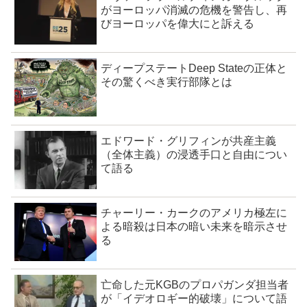
がヨーロッパ消滅の危機を警告し、再
びヨーロッパを偉大にと訴える
ディープステートDeep Stateの正体と
その驚くべき実行部隊とは
エドワード・グリフィンが共産主義
（全体主義）の浸透手口と自由につい
て語る
チャーリー・カークのアメリカ極左に
よる暗殺は日本の暗い未来を暗示させ
る
亡命した元KGBのプロパガンダ担当者
が「イデオロギー的破壊」について語