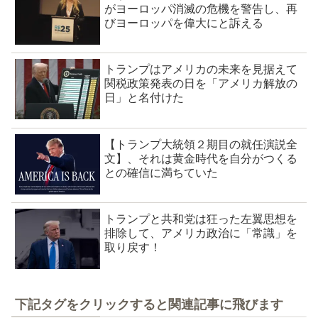
がヨーロッパ消滅の危機を警告し、再
びヨーロッパを偉大にと訴える
トランプはアメリカの未来を見据えて
関税政策発表の日を「アメリカ解放の
日」と名付けた
【トランプ大統領２期目の就任演説全
文】、それは黄金時代を自分がつくる
との確信に満ちていた
トランプと共和党は狂った左翼思想を
排除して、アメリカ政治に「常識」を
取り戻す！
下記タグをクリックすると関連記事に飛びます