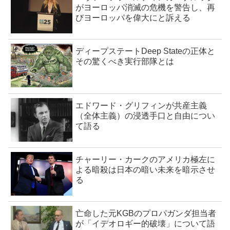
がヨーロッパ消滅の危機を警告し、再
びヨーロッパを偉大にと訴える
ディープステートDeep Stateの正体と
その驚くべき実行部隊とは
エドワード・グリフィンが共産主義
（全体主義）の浸透手口と自由につい
て語る
チャーリー・カークのアメリカ極左に
よる暗殺は日本の暗い未来を暗示させ
る
亡命した元KGBのプロパガンダ担当者
が「イデオロギー的破壊」について語