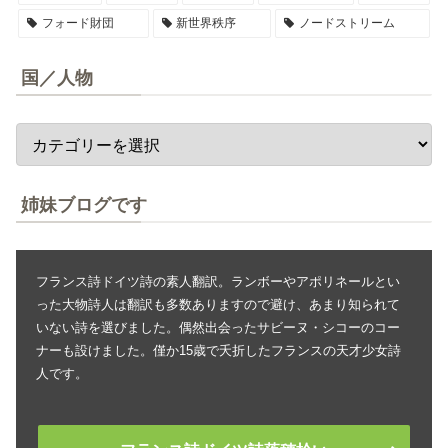
フォード財団
新世界秩序
ノードストリーム
国／人物
姉妹ブログです
フランス詩ドイツ詩の素人翻訳。ランボーやアポリネールとい
った大物詩人は翻訳も多数ありますので避け、あまり知られて
いない詩を選びました。偶然出会ったサビーヌ・シコーのコー
ナーも設けました。僅か15歳で夭折したフランスの天才少女詩
人です。