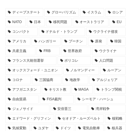
ディープステート
グローバリズム
イスラム
ロシア
NATO
日本
移民問題
オーストラリア
EU
コンパクト
ドナルド・トランプ
ウクライナ侵攻
アメリカ
ハンガリー
プーチン
原発
韓国
共産主義
FRB
世界政府
ウクライナ
フランス大統領選挙
ポリコレ
人口問題
オックスフォード・ユニオン
ノルマンディー
ルーアン
コロナ
三国協商
地政学
アルジェリア
アフガニスタン
キリスト教
MAGA
トランプ関税
自由貿易
FISA裁判
シーモア・ハーシュ
ジェノサイド
安倍晋三
湾岸戦争
エドワード・グリフィン
セオドア・ルーズベルト
核戦略
気候変動
ユダヤ
ドイツ
電気自動車
核兵器