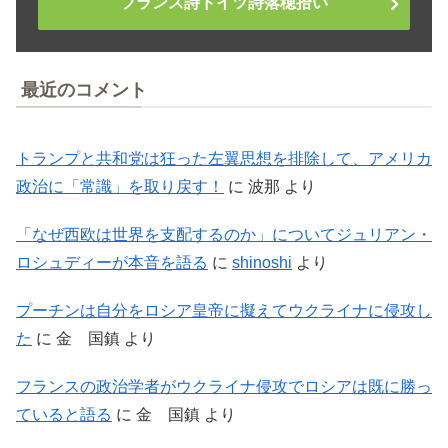
フランス詩ドイツ詩落穂拾い
最近のコメント
トランプと共和党は狂った左翼思想を排除して、アメリカ
政治に「常識」を取り戻す！
に
波那
より
「なぜ西欧は世界を支配するのか」についてジュリアン・
ロシュディーが本音を語る
に
shinoshi
より
プーチンは自分をロシア皇帝に擬えてウクライナに侵攻し
た
に
金 国鎮
より
フランスの政治学者がウクライナ侵攻でロシアは既に勝っ
ていると語る
に
金 国鎮
より