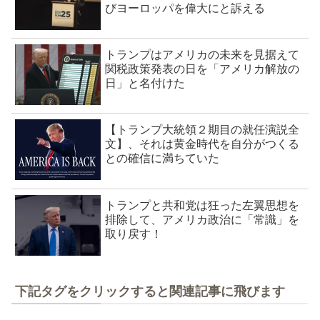
びヨーロッパを偉大にと訴える
トランプはアメリカの未来を見据えて
関税政策発表の日を「アメリカ解放の
日」と名付けた
【トランプ大統領２期目の就任演説全
文】、それは黄金時代を自分がつくる
との確信に満ちていた
トランプと共和党は狂った左翼思想を
排除して、アメリカ政治に「常識」を
取り戻す！
下記タグをクリックすると関連記事に飛びます