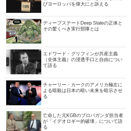
びヨーロッパを偉大にと訴える
ディープステートDeep Stateの正体と
その驚くべき実行部隊とは
エドワード・グリフィンが共産主義
（全体主義）の浸透手口と自由につい
て語る
チャーリー・カークのアメリカ極左に
よる暗殺は日本の暗い未来を暗示させ
る
亡命した元KGBのプロパガンダ担当者
が「イデオロギー的破壊」について語
る