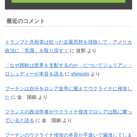
最近のコメント
トランプと共和党は狂った左翼思想を排除して、アメリカ
政治に「常識」を取り戻す！
に
波那
より
「なぜ西欧は世界を支配するのか」についてジュリアン・
ロシュディーが本音を語る
に
shinoshi
より
プーチンは自分をロシア皇帝に擬えてウクライナに侵攻し
た
に
金 国鎮
より
フランスの政治学者がウクライナ侵攻でロシアは既に勝っ
ていると語る
に
金 国鎮
より
プーチンのウクライナ侵攻の本音が手違いで漏洩してしま