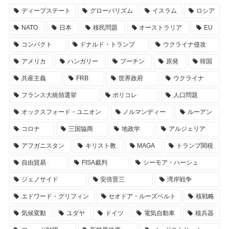
ディープステート
グローバリズム
イスラム
ロシア
NATO
日本
移民問題
オーストラリア
EU
コンパクト
ドナルド・トランプ
ウクライナ侵攻
アメリカ
ハンガリー
プーチン
原発
韓国
共産主義
FRB
世界政府
ウクライナ
フランス大統領選挙
ポリコレ
人口問題
オックスフォード・ユニオン
ノルマンディー
ルーアン
コロナ
三国協商
地政学
アルジェリア
アフガニスタン
キリスト教
MAGA
トランプ関税
自由貿易
FISA裁判
シーモア・ハーシュ
ジェノサイド
安倍晋三
湾岸戦争
エドワード・グリフィン
セオドア・ルーズベルト
核戦略
気候変動
ユダヤ
ドイツ
電気自動車
核兵器