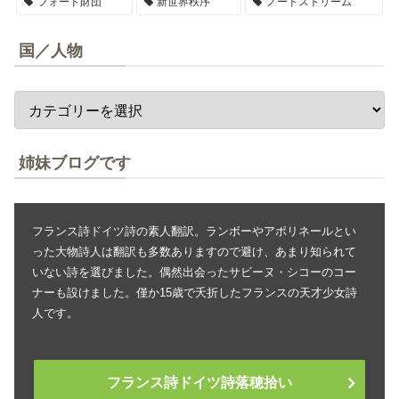
フォード財団
新世界秩序
ノードストリーム
国／人物
姉妹ブログです
フランス詩ドイツ詩の素人翻訳。ランボーやアポリネールとい
った大物詩人は翻訳も多数ありますので避け、あまり知られて
いない詩を選びました。偶然出会ったサビーヌ・シコーのコー
ナーも設けました。僅か15歳で夭折したフランスの天才少女詩
人です。
フランス詩ドイツ詩落穂拾い